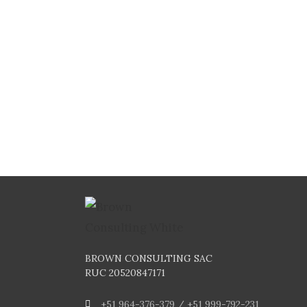
BROWN CONSULTING SAC
RUC 20520847171
+51 964-376-379 / +51 999-792-231