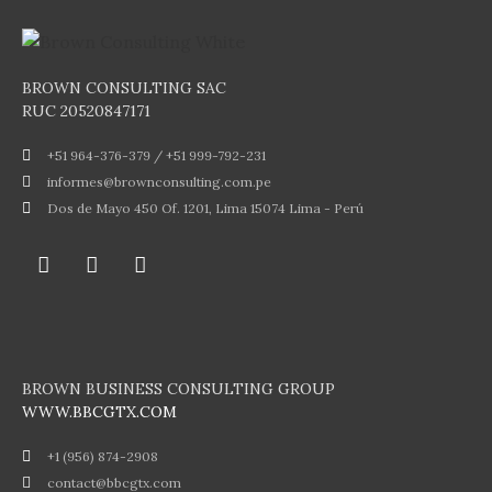
BROWN CONSULTING SAC
RUC 20520847171
+51 964-376-379 / +51 999-792-231
informes@brownconsulting.com.pe
Dos de Mayo 450 Of. 1201, Lima 15074 Lima - Perú
BROWN BUSINESS CONSULTING GROUP
WWW.BBCGTX.COM
+1 (956) 874-2908
contact@bbcgtx.com